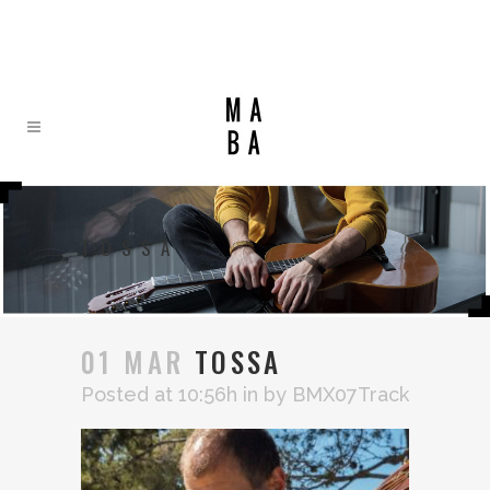
TOSSA
01 MAR
TOSSA
Posted at 10:56h
in
by
BMX07Track