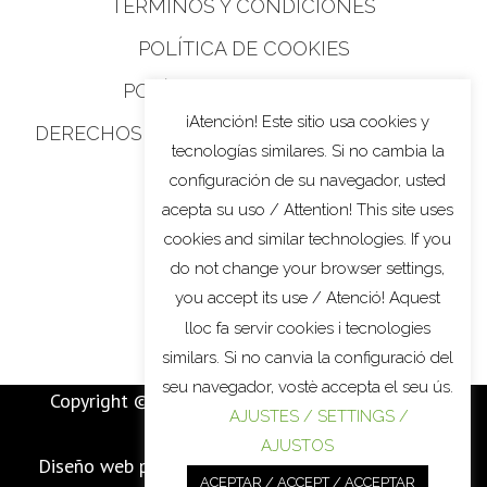
TÉRMINOS Y CONDICIONES
POLÍTICA DE COOKIES
POLÍTICA DE PRIVACIDAD
¡Atención! Este sitio usa cookies y
DERECHOS DE PRIVACIDAD DE CALIFORNIA
tecnologías similares. Si no cambia la
configuración de su navegador, usted
acepta su uso / Attention! This site uses
cookies and similar technologies. If you
do not change your browser settings,
you accept its use / Atenció! Aquest
lloc fa servir cookies i tecnologies
similars. Si no canvia la configuració del
seu navegador, vostè accepta el seu ús.
Copyright © 2022
MARTÍ BATALLA
. All Rights
AJUSTES / SETTINGS /
Reserved.
AJUSTOS
Diseño web por / Web
design by / disseny web per
ACEPTAR / ACCEPT / ACCEPTAR