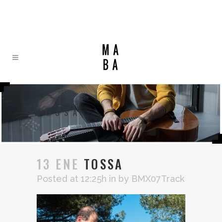
TOSSA
13 ENE
TOSSA
Posted at 12:25h
in
by
BMX07Track