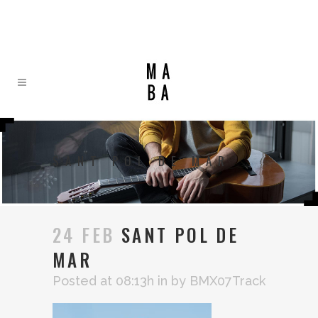
SANT POL DE MAR
24 FEB
SANT POL DE
MAR
Posted at 08:13h
in
by
BMX07Track