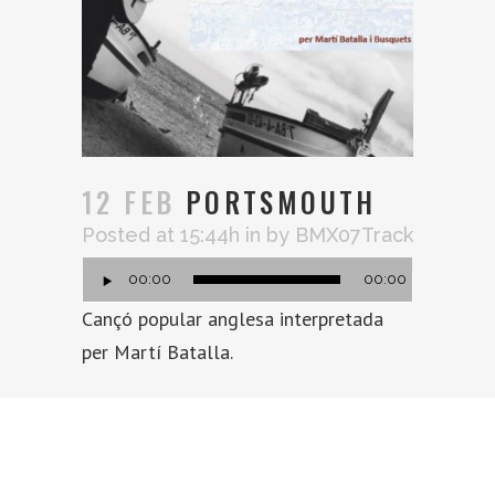
12 FEB
PORTSMOUTH
Reprodu
Posted at 15:44h
in
by
BMX07Track
de
00:00
00:00
audio
Cançó popular anglesa interpretada
per Martí Batalla.