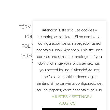
TÉRMINOS Y CONDICIONES
¡Atención! Este sitio usa cookies y
POLÍTICA DE COOKIES
tecnologías similares. Si no cambia la
configuración de su navegador, usted
POLÍTICA DE PRIVACIDAD
acepta su uso / Attention! This site uses
DERECHOS DE PRIVACIDAD
cookies and similar technologies. If you
DE CALIFORNIA
do not change your browser settings,
you accept its use / Atenció! Aquest
lloc fa servir cookies i tecnologies
similars. Si no canvia la configuració del
seu navegador, vostè accepta el seu ús.
AJUSTES / SETTINGS /
AJUSTOS