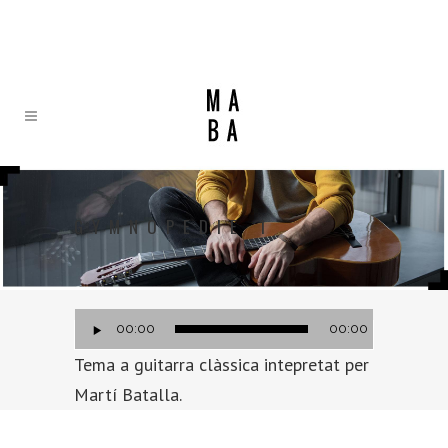
GYMNOPEDIE 1
Reproductor
00:00
00:00
de
Tema a guitarra clàssica intepretat per
audio
Martí Batalla.