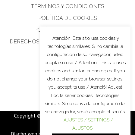
TÉRMINOS Y CONDICIONES
POLÍTICA DE COOKIES
POLÍTICA DE PRIVACIDAD
¡Atención! Este sitio usa cookies y
DERECHOS DE PRIVACIDAD DE CALIFORNIA
tecnologías similares. Si no cambia la
configuración de su navegador, usted
acepta su uso / Attention! This site uses
cookies and similar technologies. If you
do not change your browser settings,
you accept its use / Atenció! Aquest
lloc fa servir cookies i tecnologies
similars. Si no canvia la configuració del
seu navegador, vostè accepta el seu ús.
Copyright © 2022
MARTÍ BATALLA
. All Rights
AJUSTES / SETTINGS /
Reserved.
AJUSTOS
Diseño web por / Web
design by / disseny web per