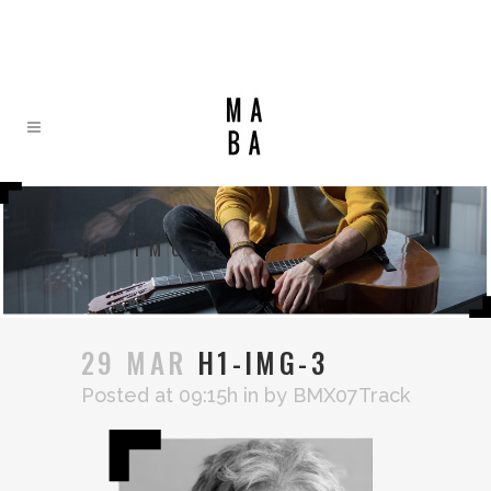
H1-IMG-3
29 MAR
H1-IMG-3
Posted at 09:15h
in
by
BMX07Track