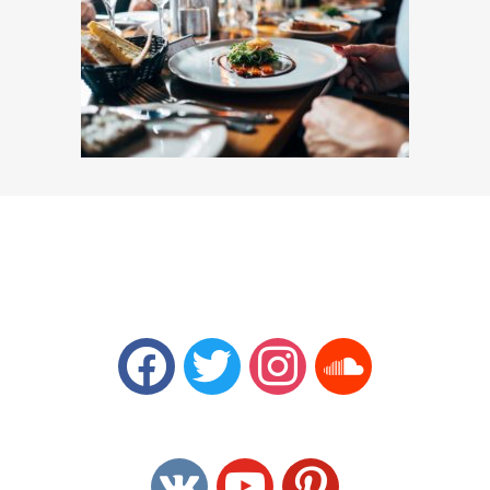
facebook
twitter
instagram
soundcloud
vkontakte
youtube
pinterest