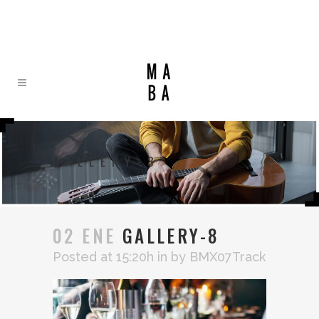
GALLERY-8
02 ENE
GALLERY-8
Posted at 15:20h
in
by
BMX07Track