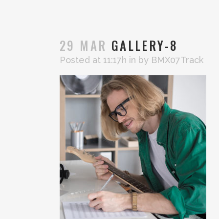
29 MAR
GALLERY-8
Posted at 11:17h
in
by
BMX07Track