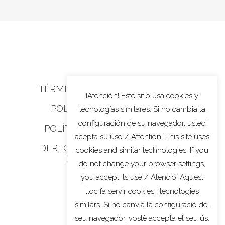
TÉRMINOS Y CONDICIONES
¡Atención! Este sitio usa cookies y
POLÍTICA DE COOKIES
tecnologías similares. Si no cambia la
configuración de su navegador, usted
POLÍTICA DE PRIVACIDAD
acepta su uso / Attention! This site uses
DERECHOS DE PRIVACIDAD
cookies and similar technologies. If you
DE CALIFORNIA
do not change your browser settings,
you accept its use / Atenció! Aquest
lloc fa servir cookies i tecnologies
similars. Si no canvia la configuració del
seu navegador, vostè accepta el seu ús.