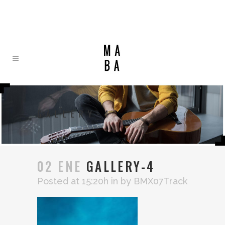
GALLERY-4
02 ENE
GALLERY-4
Posted at 15:20h
in
by
BMX07Track