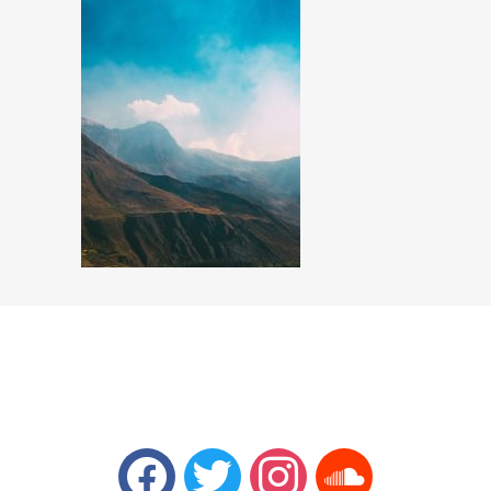
facebook
twitter
instagram
soundcloud