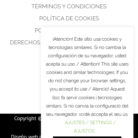
TÉRMINOS Y CONDICIONES
POLÍTICA DE COOKIES
POLÍTICA DE PRIVACIDAD
¡Atención! Este sitio usa cookies y
DERECHOS DE PRIVACIDAD DE CALIFORNIA
tecnologías similares. Si no cambia la
configuración de su navegador, usted
acepta su uso / Attention! This site uses
cookies and similar technologies. If you
do not change your browser settings,
you accept its use / Atenció! Aquest
lloc fa servir cookies i tecnologies
similars. Si no canvia la configuració del
seu navegador, vostè accepta el seu ús.
Copyright © 2022
MARTÍ BATALLA
. All Rights
AJUSTES / SETTINGS /
Reserved.
AJUSTOS
Diseño web por / Web
design by / disseny web per