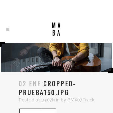
CROPPED-
PRUEBA150.JPG
02 ENE
CROPPED-
PRUEBA150.JPG
Posted at 19:07h
in
by
BMX07Track