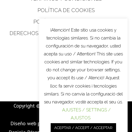
POLÍTICA DE COOKIES
POLÍTICA DE PRIVACIDAD
¡Atención! Este sitio usa cookies y
DERECHOS DE PRIVACIDAD DE CALIFORNIA
tecnologías similares. Si no cambia la
configuración de su navegador, usted
acepta su uso / Attention! This site uses
cookies and similar technologies. If you
do not change your browser settings,
you accept its use / Atenció! Aquest
lloc fa servir cookies i tecnologies
similars. Si no canvia la configuració del
seu navegador, vostè accepta el seu ús.
Copyright © 2022
MARTÍ BATALLA
. All Rights
AJUSTES / SETTINGS /
Reserved.
AJUSTOS
Diseño web por / Web
design by / disseny web per
ACEPTAR / ACCEPT / ACCEPTAR