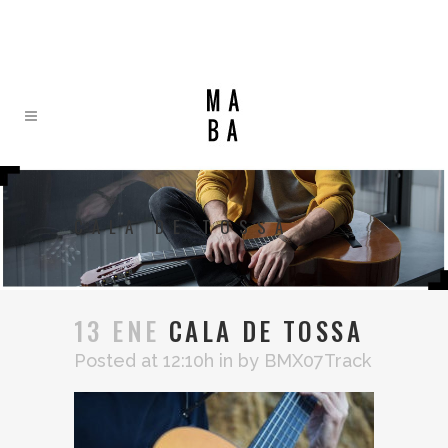
CALA DE TOSSA
13 ENE
CALA DE TOSSA
Posted at 12:10h
in
by
BMX07Track