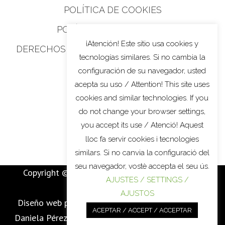
POLÍTICA DE COOKIES
POLÍTICA DE PRIVACIDAD
¡Atención! Este sitio usa cookies y
DERECHOS DE PRIVACIDAD DE CALIFORNIA
tecnologías similares. Si no cambia la
configuración de su navegador, usted
acepta su uso / Attention! This site uses
cookies and similar technologies. If you
do not change your browser settings,
you accept its use / Atenció! Aquest
lloc fa servir cookies i tecnologies
similars. Si no canvia la configuració del
seu navegador, vostè accepta el seu ús.
Copyright © 2022
MARTÍ BATALLA
. All Rights
AJUSTES / SETTINGS /
Reserved.
AJUSTOS
Diseño web por / Web
design by / disseny web per
ACEPTAR / ACCEPT / ACCEPTAR
Daniela Pérez – Ángel Jiménez. Contactar / Contact: